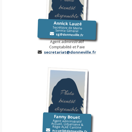
Annick Lauzé
Secrétaire de Mairie
Service Général
sg@donneville.fr
Agent administratif
Comptabilité et Paie
secretariat@donneville.fr
Fanny Bouet
Agent administratif
Accueil, Urbanisme &
Régie ALAÉ Cantine
accueil@donneville.fr