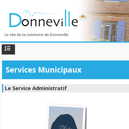
Le site de la commune de Donneville
TPL_PROTOSTAR_TOGGLE_MENU
Accueil
Services Municipaux
La commune
Côté Pratique
Le Service Administratif
Loisirs & Découvertes